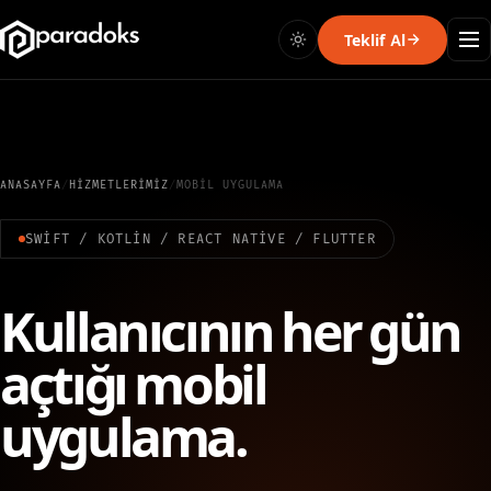
Teklif Al
ANASAYFA
/
HIZMETLERIMIZ
/
MOBIL UYGULAMA
SWIFT / KOTLIN / REACT NATIVE / FLUTTER
Kullanıcının her gün
açtığı mobil
uygulama.