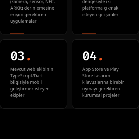
(kamera, sensör, NFC,
dengesiyle iki
ARKit) derinlemesine
platforma çıkmak
erişim gerektiren
isteyen girişimler
uygulamalar
03
.
04
.
Mevcut web ekibinin
App Store ve Play
TypeScript/Dart
Store tasarım
bilgisiyle mobil
kılavuzlarına birebir
geliştirmek isteyen
uymayı gerektiren
ekipler
kurumsal projeler