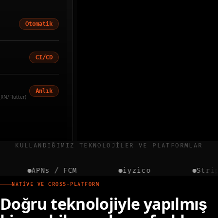
Otomatik
CI/CD
Anlık
RN/Flutter)
KULLANDIĞIMIZ TEKNOLOJILER VE PLATFORMLAR
APNs / FCM
iyzico
Stripe
NATIVE VE CROSS-PLATFORM
Doğru teknolojiyle yapılmış