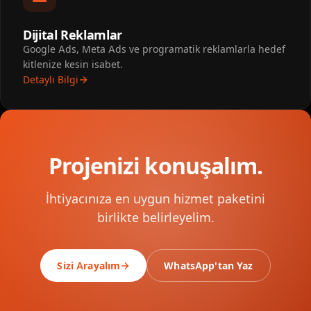
Dijital Reklamlar
Google Ads, Meta Ads ve programatik reklamlarla hedef
kitlenize kesin isabet.
Detaylı Bilgi
Projenizi konuşalım.
İhtiyacınıza en uygun hizmet paketini
birlikte belirleyelim.
Sizi Arayalım
WhatsApp'tan Yaz